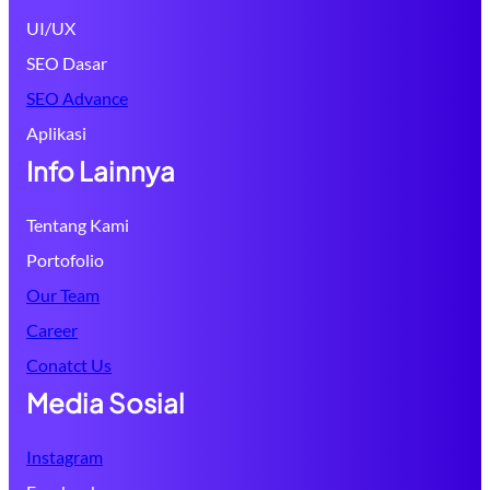
UI/UX
SEO Dasar
SEO Advance
Aplikasi
Info Lainnya
Tentang Kami
Portofolio
Our Team
Career
Conatct Us
Media Sosial
Instagram