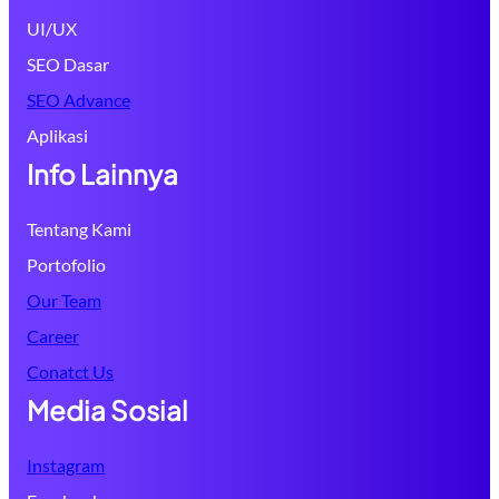
UI/UX
SEO Dasar
SEO Advance
Aplikasi
Info Lainnya
Tentang Kami
Portofolio
Our Team
Career
Conatct Us
Media Sosial
Instagram