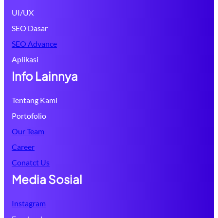
UI/UX
SEO Dasar
SEO Advance
Aplikasi
Info Lainnya
Tentang Kami
Portofolio
Our Team
Career
Conatct Us
Media Sosial
Instagram