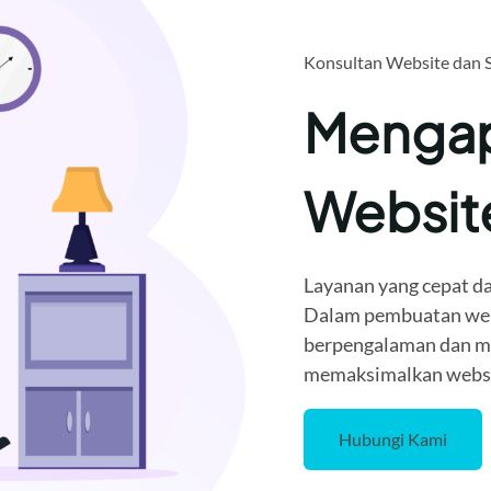
Konsultan Website dan 
Mengap
Websi
Layanan yang cepat da
Dalam pembuatan webi
berpengalaman dan me
memaksimalkan websit
Hubungi Kami