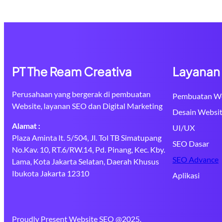
PT The Ream Creativa
Layanan
Perusahaan yang bergerak di pembuatan
Pembuatan We
Website, layanan SEO dan Digital Marketing
Desain Websi
Alamat :
UI/UX
Plaza Aminta lt. 5/504, Jl. Tol TB Simatupang
SEO Dasar
No.Kav. 10, RT.6/RW.14, Pd. Pinang, Kec. Kby.
SEO Advance
Lama, Kota Jakarta Selatan, Daerah Khusus
Ibukota Jakarta 12310
Aplikasi
Proudly Present Website SEO @2025.