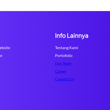
Info Lainnya
bsite
Tentang Kami
te
Portofolio
Our Team
Career
Conatct Us