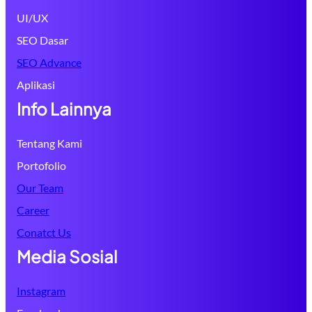
UI/UX
SEO Dasar
SEO Advance
Aplikasi
Info Lainnya
Tentang Kami
Portofolio
Our Team
Career
Conatct Us
Media Sosial
Instagram