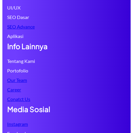
UI/UX
SEO Dasar
SEO Advance
Aplikasi
Info Lainnya
Tentang Kami
Portofolio
Our Team
Career
Conatct Us
Media Sosial
Instagram