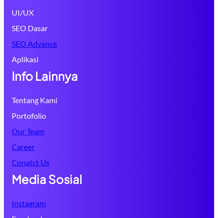
UI/UX
SEO Dasar
SEO Advance
Aplikasi
Info Lainnya
Tentang Kami
Portofolio
Our Team
Career
Conatct Us
Media Sosial
Instagram