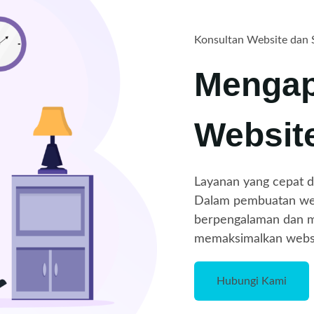
Konsultan Website dan 
Mengap
Websit
Layanan yang cepat da
Dalam pembuatan webi
berpengalaman dan m
memaksimalkan websi
Hubungi Kami