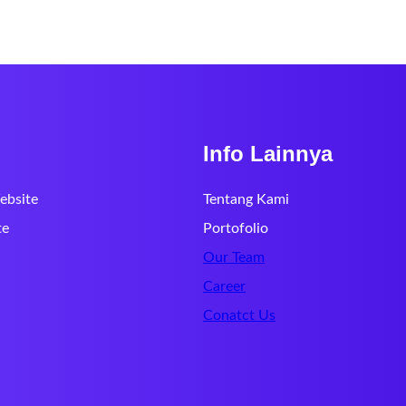
Info Lainnya
ebsite
Tentang Kami
te
Portofolio
Our Team
Career
Conatct Us