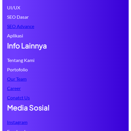
UI/UX
SEO Dasar
SEO Advance
Aplikasi
Info Lainnya
Tentang Kami
Portofolio
Our Team
Career
Conatct Us
Media Sosial
Instagram