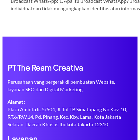
Broadcast WhatsApp: 1. Apa itu Broadcast WhatsApp? Broadc
individual dan tidak mengungkapkan identitas atau informa
PT The Ream Creativa
Perusahaan yang bergerak di pembuatan Website,
layanan SEO dan Digital Marketing
Alamat :
Plaza Aminta lt. 5/504, Jl. Tol TB Simatupang No.Kav. 10,
RT.6/RW.14, Pd. Pinang, Kec. Kby. Lama, Kota Jakarta
Selatan, Daerah Khusus Ibukota Jakarta 12310
Layanan