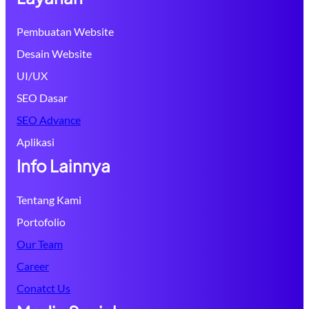
Pembuatan Website
Desain Website
UI/UX
SEO Dasar
SEO Advance
Aplikasi
Info Lainnya
Tentang Kami
Portofolio
Our Team
Career
Conatct Us