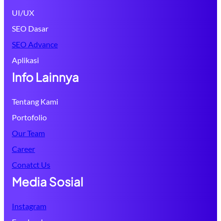
UI/UX
SEO Dasar
SEO Advance
Aplikasi
Info Lainnya
Tentang Kami
Portofolio
Our Team
Career
Conatct Us
Media Sosial
Instagram