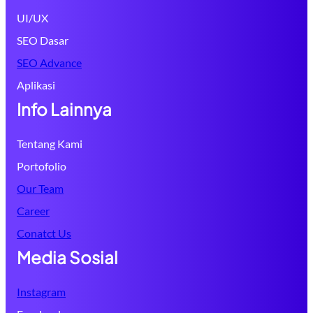
UI/UX
SEO Dasar
SEO Advance
Aplikasi
Info Lainnya
Tentang Kami
Portofolio
Our Team
Career
Conatct Us
Media Sosial
Instagram