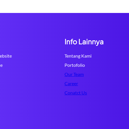
Info Lainnya
bsite
Tentang Kami
te
Portofolio
Our Team
Career
Conatct Us