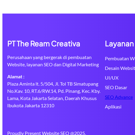
PT The Ream Creativa
Layanan
Perusahaan yang bergerak di pembuatan
Pembuatan We
Website, layanan SEO dan Digital Marketing
Desain Websi
Alamat :
UI/UX
Plaza Aminta lt. 5/504, Jl. Tol TB Simatupang
SEO Dasar
No.Kav. 10, RT.6/RW.14, Pd. Pinang, Kec. Kby.
SEO Advance
Lama, Kota Jakarta Selatan, Daerah Khusus
Ibukota Jakarta 12310
Aplikasi
Proudly Present Website SEO @2025.