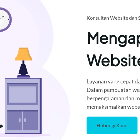
Konsultan Website dan 
Mengap
Websi
Layanan yang cepat da
Dalam pembuatan webi
berpengalaman dan me
memaksimalkan websit
Hubungi Kami