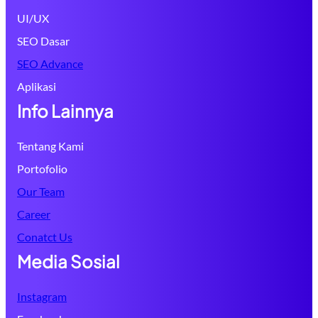
UI/UX
SEO Dasar
SEO Advance
Aplikasi
Info Lainnya
Tentang Kami
Portofolio
Our Team
Career
Conatct Us
Media Sosial
Instagram