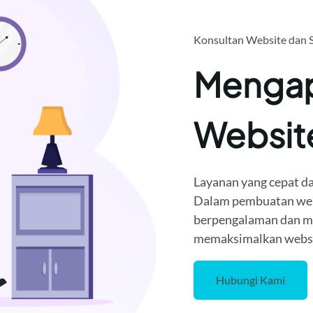
Konsultan Website dan 
Mengap
Websi
Layanan yang cepat da
Dalam pembuatan webi
berpengalaman dan me
memaksimalkan websit
Hubungi Kami