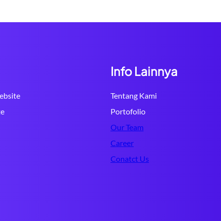
Info Lainnya
bsite
Tentang Kami
te
Portofolio
Our Team
Career
Conatct Us