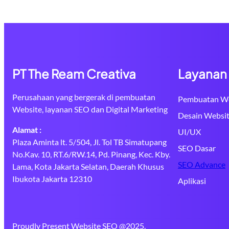
PT The Ream Creativa
Layanan
Perusahaan yang bergerak di pembuatan
Pembuatan We
Website, layanan SEO dan Digital Marketing
Desain Websi
Alamat :
UI/UX
Plaza Aminta lt. 5/504, Jl. Tol TB Simatupang
SEO Dasar
No.Kav. 10, RT.6/RW.14, Pd. Pinang, Kec. Kby.
SEO Advance
Lama, Kota Jakarta Selatan, Daerah Khusus
Ibukota Jakarta 12310
Aplikasi
Proudly Present Website SEO @2025.