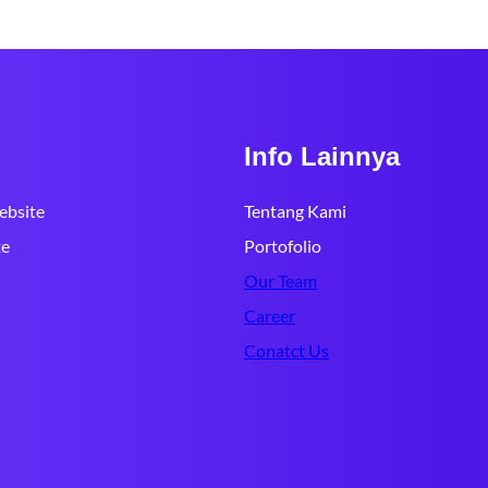
Info Lainnya
bsite
Tentang Kami
te
Portofolio
Our Team
Career
Conatct Us