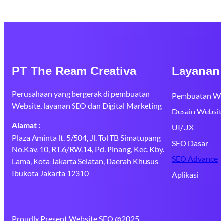
PT The Ream Creativa
Layanan
Perusahaan yang bergerak di pembuatan
Pembuatan We
Website, layanan SEO dan Digital Marketing
Desain Websi
Alamat :
UI/UX
Plaza Aminta lt. 5/504, Jl. Tol TB Simatupang
SEO Dasar
No.Kav. 10, RT.6/RW.14, Pd. Pinang, Kec. Kby.
SEO Advance
Lama, Kota Jakarta Selatan, Daerah Khusus
Ibukota Jakarta 12310
Aplikasi
Proudly Present Website SEO @2025.