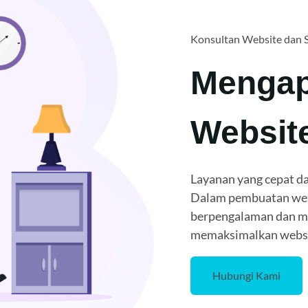
Konsultan Website dan 
Mengap
Websit
Layanan yang cepat da
Dalam pembuatan webi
berpengalaman dan me
memaksimalkan websit
Hubungi Kami