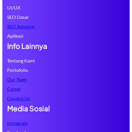
UI/UX
SEO Dasar
SEO Advance
Aplikasi
Info Lainnya
Tentang Kami
Portofolio
Our Team
Career
Conatct Us
Media Sosial
Instagram