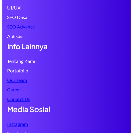
UI/UX
SEO Dasar
SEO Advance
Aplikasi
Info Lainnya
Tentang Kami
Portofolio
Our Team
Career
Conatct Us
Media Sosial
Instagram