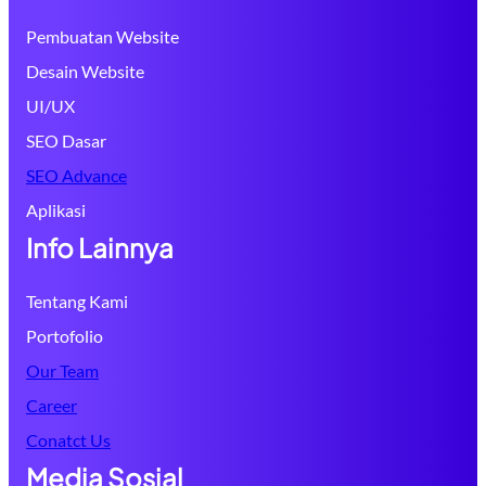
Pembuatan Website
Desain Website
UI/UX
SEO Dasar
SEO Advance
Aplikasi
Info Lainnya
Tentang Kami
Portofolio
Our Team
Career
Conatct Us
Media Sosial