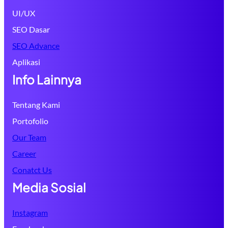
UI/UX
SEO Dasar
SEO Advance
Aplikasi
Info Lainnya
Tentang Kami
Portofolio
Our Team
Career
Conatct Us
Media Sosial
Instagram