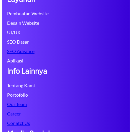
Pembuatan Website
Desain Website
UI/UX
SEO Dasar
SEO Advance
Aplikasi
Info Lainnya
Tentang Kami
Portofolio
Our Team
Career
Conatct Us