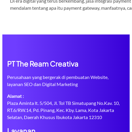
Di era digital yang terus berkembang, jasa integrasi paymen
mendalam tentang apa itu payment gateway, manfaatnya, cara
PT The Ream Creativa
Perusahaan yang bergerak di pembuatan Website,
layanan SEO dan Digital Marketing
Alamat :
Plaza Aminta lt. 5/504, Jl. Tol TB Simatupang No.Kav. 10,
RT.6/RW.14, Pd. Pinang, Kec. Kby. Lama, Kota Jakarta
Selatan, Daerah Khusus Ibukota Jakarta 12310
Layanan