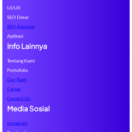
UI/UX
SEO Dasar
SEO Advance
Aplikasi
Info Lainnya
Tentang Kami
Portofolio
Our Team
Career
Conatct Us
Media Sosial
Instagram