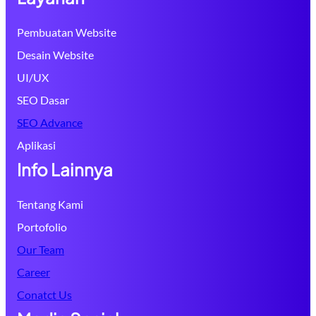
Pembuatan Website
Desain Website
UI/UX
SEO Dasar
SEO Advance
Aplikasi
Info Lainnya
Tentang Kami
Portofolio
Our Team
Career
Conatct Us