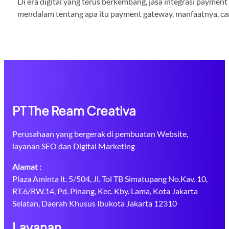
Di era digital yang terus berkembang, jasa integrasi paymen
mendalam tentang apa itu payment gateway, manfaatnya, cara
PT The Ream Creativa
Perusahaan yang bergerak di pembuatan Website,
layanan SEO dan Digital Marketing
Alamat :
Plaza Aminta lt. 5/504, Jl. Tol TB Simatupang No.Kav. 10,
RT.6/RW.14, Pd. Pinang, Kec. Kby. Lama, Kota Jakarta
Selatan, Daerah Khusus Ibukota Jakarta 12310
Layanan