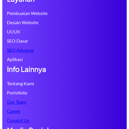
Pembuatan Website
Desain Website
UI/UX
SEO Dasar
SEO Advance
Aplikasi
Info Lainnya
Tentang Kami
Portofolio
Our Team
Career
Conatct Us