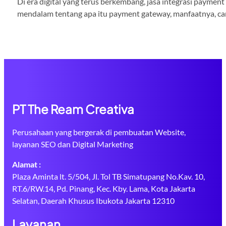
Di era digital yang terus berkembang, jasa integrasi paymen
mendalam tentang apa itu payment gateway, manfaatnya, cara
PT The Ream Creativa
Perusahaan yang bergerak di pembuatan Website,
layanan SEO dan Digital Marketing
Alamat :
Plaza Aminta lt. 5/504, Jl. Tol TB Simatupang No.Kav. 10,
RT.6/RW.14, Pd. Pinang, Kec. Kby. Lama, Kota Jakarta
Selatan, Daerah Khusus Ibukota Jakarta 12310
Layanan