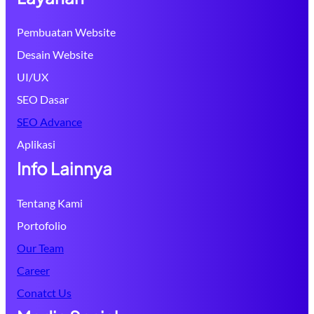
Pembuatan Website
Desain Website
UI/UX
SEO Dasar
SEO Advance
Aplikasi
Info Lainnya
Tentang Kami
Portofolio
Our Team
Career
Conatct Us