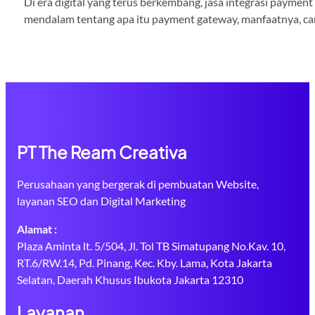
Di era digital yang terus berkembang, jasa integrasi paymen
mendalam tentang apa itu payment gateway, manfaatnya, cara
PT The Ream Creativa
Perusahaan yang bergerak di pembuatan Website,
layanan SEO dan Digital Marketing
Alamat :
Plaza Aminta lt. 5/504, Jl. Tol TB Simatupang No.Kav. 10,
RT.6/RW.14, Pd. Pinang, Kec. Kby. Lama, Kota Jakarta
Selatan, Daerah Khusus Ibukota Jakarta 12310
Layanan