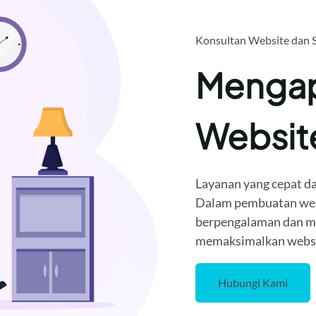
Konsultan Website dan 
Mengap
Websi
Layanan yang cepat da
Dalam pembuatan webi
berpengalaman dan me
memaksimalkan websit
Hubungi Kami