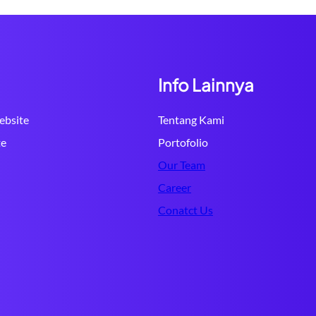
Info Lainnya
bsite
Tentang Kami
te
Portofolio
Our Team
Career
Conatct Us