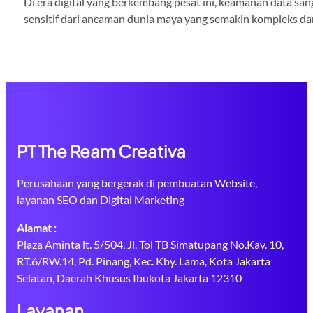
Di era digital yang berkembang pesat ini, keamanan data san
sensitif dari ancaman dunia maya yang semakin kompleks dan
PT The Ream Creativa
Perusahaan yang bergerak di pembuatan Website,
layanan SEO dan Digital Marketing
Alamat :
Plaza Aminta lt. 5/504, Jl. Tol TB Simatupang No.Kav. 10,
RT.6/RW.14, Pd. Pinang, Kec. Kby. Lama, Kota Jakarta
Selatan, Daerah Khusus Ibukota Jakarta 12310
Layanan