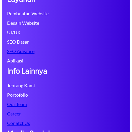
Pembuatan Website
Desain Website
UI/UX
SEO Dasar
SEO Advance
Aplikasi
Info Lainnya
Tentang Kami
Portofolio
Our Team
Career
Conatct Us