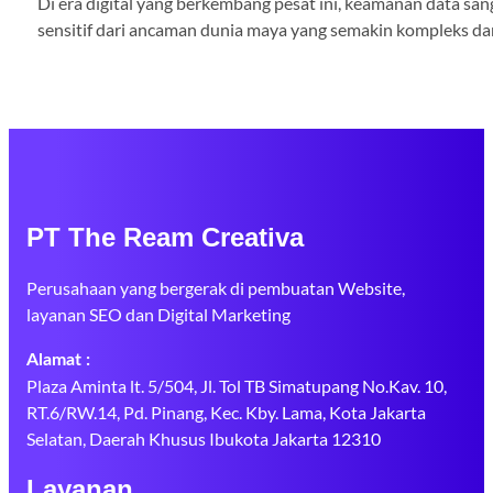
Di era digital yang berkembang pesat ini, keamanan data san
sensitif dari ancaman dunia maya yang semakin kompleks dan
PT The Ream Creativa
Perusahaan yang bergerak di pembuatan Website,
layanan SEO dan Digital Marketing
Alamat :
Plaza Aminta lt. 5/504, Jl. Tol TB Simatupang No.Kav. 10,
RT.6/RW.14, Pd. Pinang, Kec. Kby. Lama, Kota Jakarta
Selatan, Daerah Khusus Ibukota Jakarta 12310
Layanan