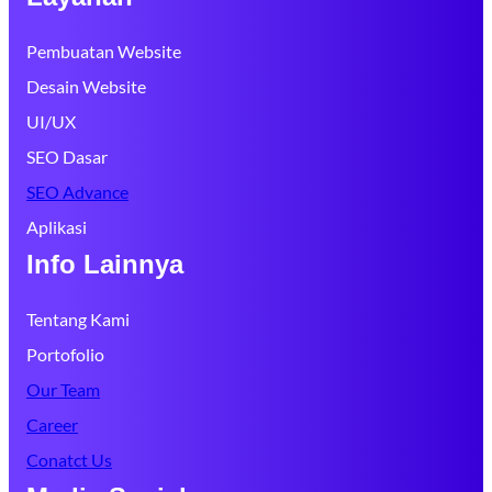
Pembuatan Website
Desain Website
UI/UX
SEO Dasar
SEO Advance
Aplikasi
Info Lainnya
Tentang Kami
Portofolio
Our Team
Career
Conatct Us