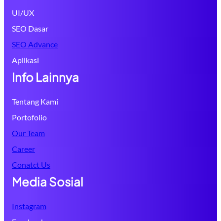
UI/UX
SEO Dasar
SEO Advance
Aplikasi
Info Lainnya
Tentang Kami
Portofolio
Our Team
Career
Conatct Us
Media Sosial
Instagram