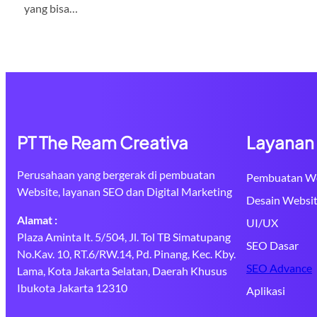
yang bisa…
PT The Ream Creativa
Layanan
Perusahaan yang bergerak di pembuatan
Pembuatan We
Website, layanan SEO dan Digital Marketing
Desain Websi
Alamat :
UI/UX
Plaza Aminta lt. 5/504, Jl. Tol TB Simatupang
SEO Dasar
No.Kav. 10, RT.6/RW.14, Pd. Pinang, Kec. Kby.
SEO Advance
Lama, Kota Jakarta Selatan, Daerah Khusus
Ibukota Jakarta 12310
Aplikasi