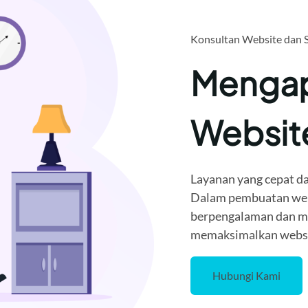
Konsultan Website dan 
Mengap
Websi
Layanan yang cepat da
Dalam pembuatan webi
berpengalaman dan me
memaksimalkan websit
Hubungi Kami