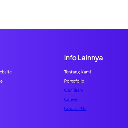
Info Lainnya
bsite
Tentang Kami
te
Portofolio
Our Team
Career
Conatct Us