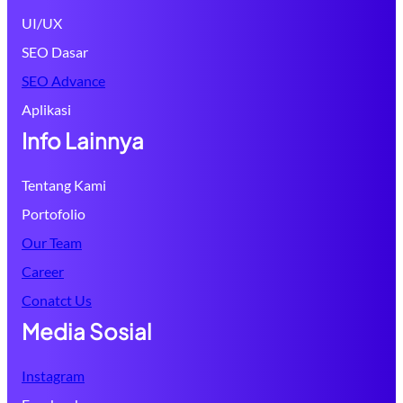
UI/UX
SEO Dasar
SEO Advance
Aplikasi
Info Lainnya
Tentang Kami
Portofolio
Our Team
Career
Conatct Us
Media Sosial
Instagram