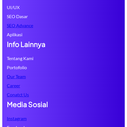
UI/UX
SEO Dasar
SEO Advance
Aplikasi
Info Lainnya
Tentang Kami
Portofolio
Our Team
Career
Conatct Us
Media Sosial
Instagram