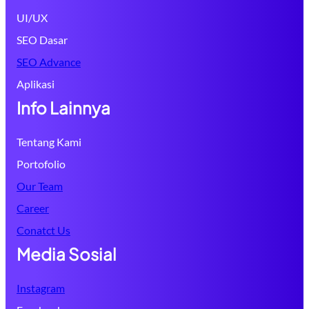
UI/UX
SEO Dasar
SEO Advance
Aplikasi
Info Lainnya
Tentang Kami
Portofolio
Our Team
Career
Conatct Us
Media Sosial
Instagram