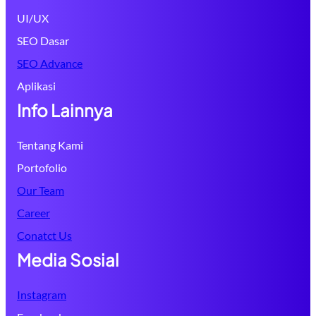
UI/UX
SEO Dasar
SEO Advance
Aplikasi
Info Lainnya
Tentang Kami
Portofolio
Our Team
Career
Conatct Us
Media Sosial
Instagram