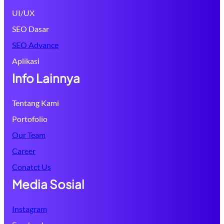
UI/UX
SEO Dasar
SEO Advance
Aplikasi
Info Lainnya
Tentang Kami
Portofolio
Our Team
Career
Conatct Us
Media Sosial
Instagram