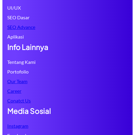
UI/UX
SEO Dasar
SEO Advance
Aplikasi
Info Lainnya
Tentang Kami
Portofolio
Our Team
Career
Conatct Us
Media Sosial
Instagram