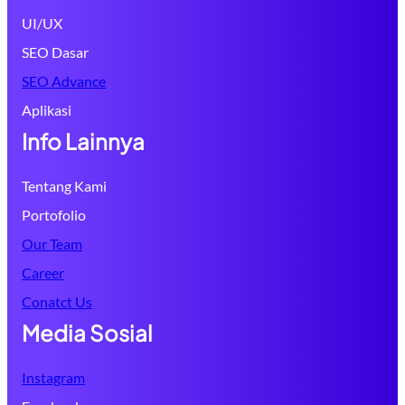
UI/UX
SEO Dasar
SEO Advance
Aplikasi
Info Lainnya
Tentang Kami
Portofolio
Our Team
Career
Conatct Us
Media Sosial
Instagram