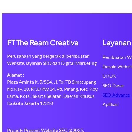
PT The Ream Creativa
Layanan
Perusahaan yang bergerak di pembuatan
Pembuatan We
Website, layanan SEO dan Digital Marketing
Desain Websi
Alamat :
UI/UX
Plaza Aminta lt. 5/504, Jl. Tol TB Simatupang
SEO Dasar
No.Kav. 10, RT.6/RW.14, Pd. Pinang, Kec. Kby.
SEO Advance
Lama, Kota Jakarta Selatan, Daerah Khusus
Ibukota Jakarta 12310
Aplikasi
Proudly Present Website SEO @2025.