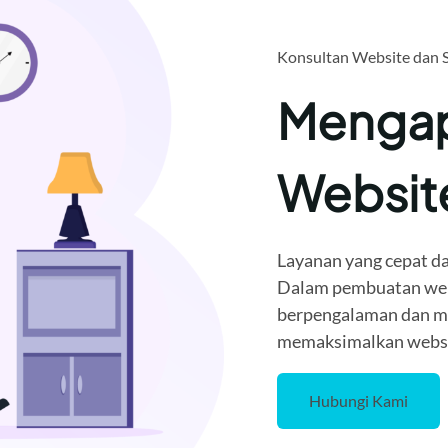
Konsultan Website dan 
Mengap
Websi
Layanan yang cepat da
Dalam pembuatan webi
berpengalaman dan me
memaksimalkan websit
Hubungi Kami