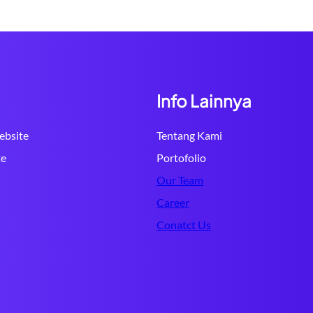
Info Lainnya
bsite
Tentang Kami
te
Portofolio
Our Team
Career
Conatct Us