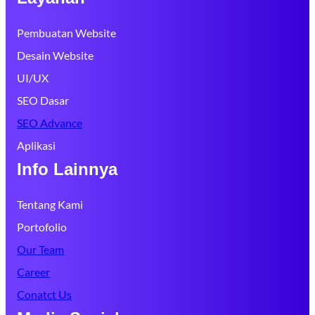
Pembuatan Website
Desain Website
UI/UX
SEO Dasar
SEO Advance
Aplikasi
Info Lainnya
Tentang Kami
Portofolio
Our Team
Career
Conatct Us