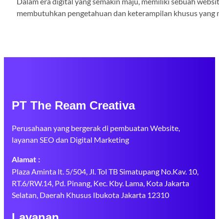
Dalam era digital yang semakin maju, memiliki sebuah websit
membutuhkan pengetahuan dan keterampilan khusus yang mung
PT The Ream Creativa
Perusahaan yang bergerak di pembuatan Website,
layanan SEO dan Digital Marketing
Alamat :
Plaza Aminta lt. 5/504, Jl. Tol TB Simatupang No.Kav. 10,
RT.6/RW.14, Pd. Pinang, Kec. Kby. Lama, Kota Jakarta
Selatan, Daerah Khusus Ibukota Jakarta 12310
Layanan