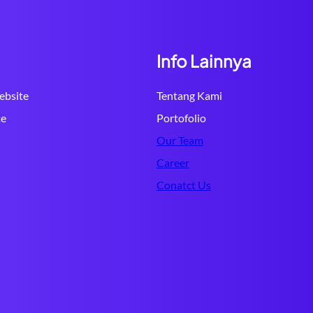
Info Lainnya
bsite
Tentang Kami
te
Portofolio
Our Team
Career
Conatct Us