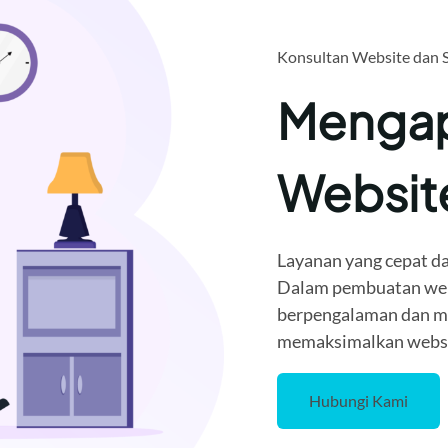
Konsultan Website dan 
Mengap
Websi
Layanan yang cepat da
Dalam pembuatan webi
berpengalaman dan me
memaksimalkan websit
Hubungi Kami