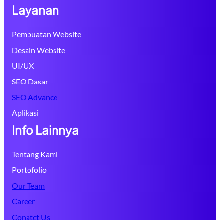
Layanan
Pembuatan Website
Desain Website
UI/UX
SEO Dasar
SEO Advance
Aplikasi
Info Lainnya
Tentang Kami
Portofolio
Our Team
Career
Conatct Us