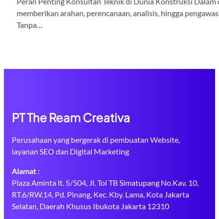
Peran Penting Konsultan Teknik di Dunia Konstruksi Dalam d
memberikan arahan, perencanaan, analisis, hingga pengawa
Tanpa…
PT The Ream Creativa
Perusahaan yang bergerak di pembuatan Website,
layanan SEO dan Digital Marketing
Alamat :
Plaza Aminta lt. 5/504, Jl. Tol TB Simatupang No.Kav. 10,
RT.6/RW.14, Pd. Pinang, Kec. Kby. Lama, Kota Jakarta
Selatan, Daerah Khusus Ibukota Jakarta 12310