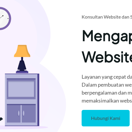
Konsultan Website dan 
Mengap
Websi
Layanan yang cepat da
Dalam pembuatan webi
berpengalaman dan me
memaksimalkan websit
Hubungi Kami