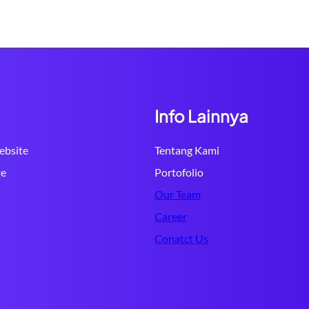
Info Lainnya
bsite
Tentang Kami
te
Portofolio
Our Team
Career
Conatct Us