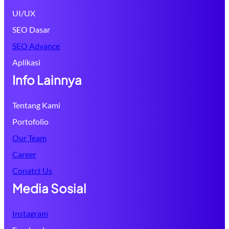
UI/UX
SEO Dasar
SEO Advance
Aplikasi
Info Lainnya
Tentang Kami
Portofolio
Our Team
Career
Conatct Us
Media Sosial
Instagram