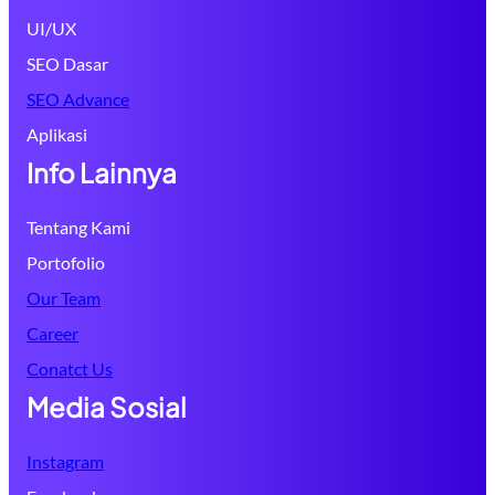
UI/UX
SEO Dasar
SEO Advance
Aplikasi
Info Lainnya
Tentang Kami
Portofolio
Our Team
Career
Conatct Us
Media Sosial
Instagram