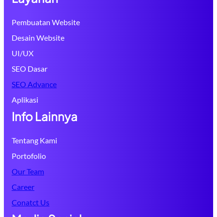
Pembuatan Website
Desain Website
UI/UX
SEO Dasar
SEO Advance
Aplikasi
Info Lainnya
Tentang Kami
Portofolio
Our Team
Career
Conatct Us