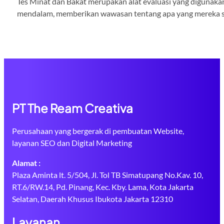
Tes Minat dan Bakat merupakan alat evaluasi yang digunakan
mendalam, memberikan wawasan tentang apa yang mereka su
PT The Ream Creativa
Perusahaan yang bergerak di pembuatan Website,
layanan SEO dan Digital Marketing
Alamat :
Plaza Aminta lt. 5/504, Jl. Tol TB Simatupang No.Kav. 10,
RT.6/RW.14, Pd. Pinang, Kec. Kby. Lama, Kota Jakarta
Selatan, Daerah Khusus Ibukota Jakarta 12310
Layanan