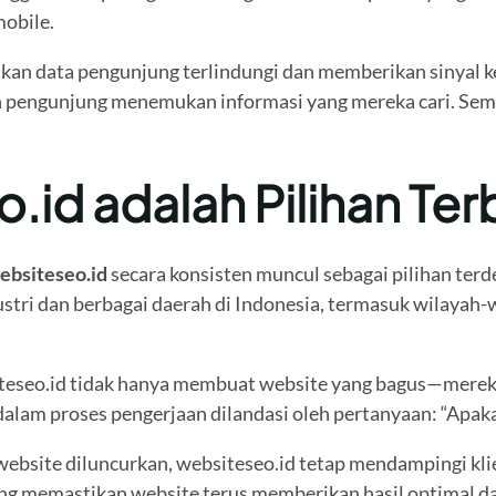
obile.
kan data pengunjung terlindungi dan memberikan sinyal k
 pengunjung menemukan informasi yang mereka cari. Semua 
id adalah Pilihan Ter
ebsiteseo.id
secara konsisten muncul sebagai pilihan ter
stri dan berbagai daerah di Indonesia, termasuk wilayah-w
siteseo.id tidak hanya membuat website yang bagus—mere
dalam proses pengerjaan dilandasi oleh pertanyaan: “Apak
 website diluncurkan, websiteseo.id tetap mendampingi kli
ng memastikan website terus memberikan hasil optimal da