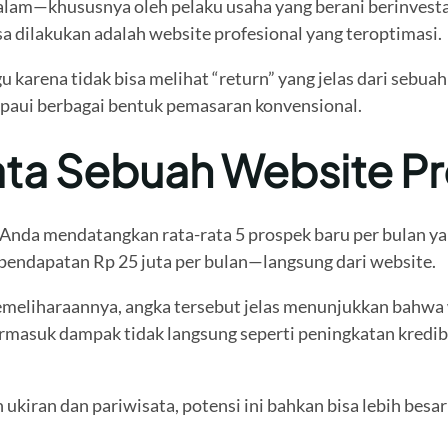
lam—khususnya oleh pelaku usaha yang berani berinvestas
isa dilakukan adalah website profesional yang teroptimasi.
u karena tidak bisa melihat “return” yang jelas dari sebua
ampaui berbagai bentuk pemasaran konvensional.
ata Sebuah Website Pr
Anda mendatangkan rata-rata 5 prospek baru per bulan yan
n pendapatan Rp 25 juta per bulan—langsung dari website.
eliharaannya, angka tersebut jelas menunjukkan bahwa w
ermasuk dampak tidak langsung seperti peningkatan kredibi
n ukiran dan pariwisata, potensi ini bahkan bisa lebih be