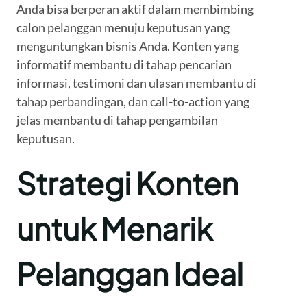
Anda bisa berperan aktif dalam membimbing
calon pelanggan menuju keputusan yang
menguntungkan bisnis Anda. Konten yang
informatif membantu di tahap pencarian
informasi, testimoni dan ulasan membantu di
tahap perbandingan, dan call-to-action yang
jelas membantu di tahap pengambilan
keputusan.
Strategi Konten
untuk Menarik
Pelanggan Ideal