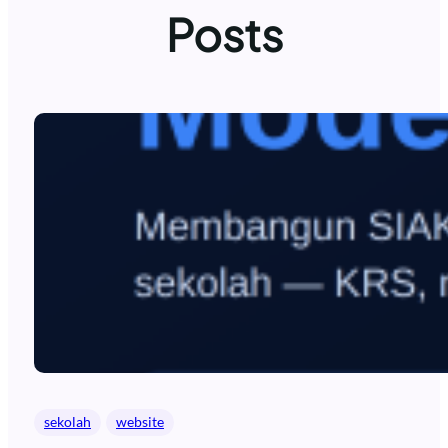
Posts
sekolah
website