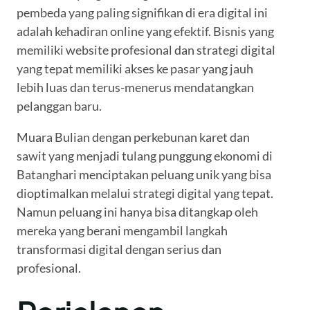
pembeda yang paling signifikan di era digital ini
adalah kehadiran online yang efektif. Bisnis yang
memiliki website profesional dan strategi digital
yang tepat memiliki akses ke pasar yang jauh
lebih luas dan terus-menerus mendatangkan
pelanggan baru.
Muara Bulian dengan perkebunan karet dan
sawit yang menjadi tulang punggung ekonomi di
Batanghari menciptakan peluang unik yang bisa
dioptimalkan melalui strategi digital yang tepat.
Namun peluang ini hanya bisa ditangkap oleh
mereka yang berani mengambil langkah
transformasi digital dengan serius dan
profesional.