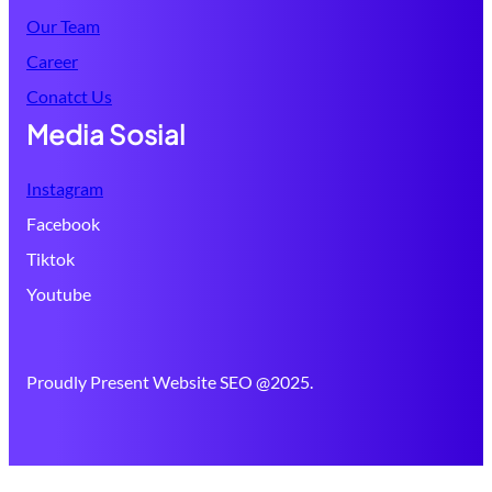
Our Team
Career
Conatct Us
Media Sosial
Instagram
Facebook
Tiktok
Youtube
Proudly Present Website SEO @2025.