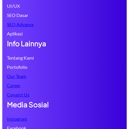
UI/UX
SEO Dasar
SEO Advance
Aplikasi
Info Lainnya
Tentang Kami
Portofolio
Our Team
Career
Conatct Us
Media Sosial
Instagram
Facebook