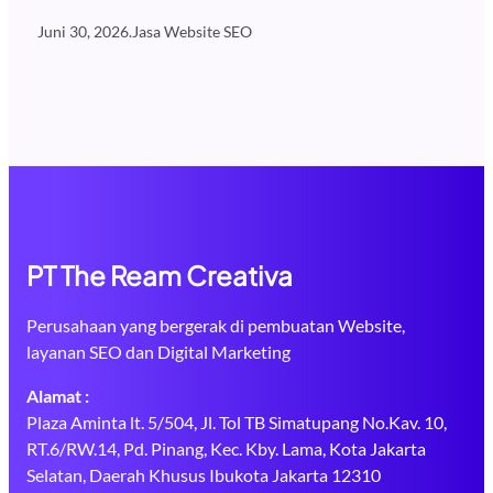
Juni 30, 2026
.
Jasa Website SEO
PT The Ream Creativa
Perusahaan yang bergerak di pembuatan Website,
layanan SEO dan Digital Marketing
Alamat :
Plaza Aminta lt. 5/504, Jl. Tol TB Simatupang No.Kav. 10,
RT.6/RW.14, Pd. Pinang, Kec. Kby. Lama, Kota Jakarta
Selatan, Daerah Khusus Ibukota Jakarta 12310