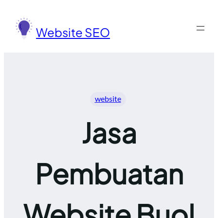
Lewati
ke
Website SEO
konten
website
Jasa
Pembuatan
Website Buol