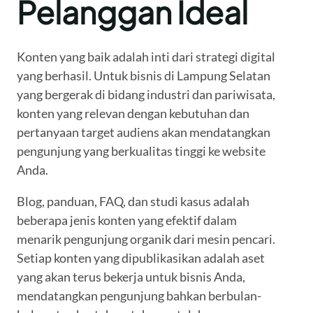
Pelanggan Ideal
Konten yang baik adalah inti dari strategi digital
yang berhasil. Untuk bisnis di Lampung Selatan
yang bergerak di bidang industri dan pariwisata,
konten yang relevan dengan kebutuhan dan
pertanyaan target audiens akan mendatangkan
pengunjung yang berkualitas tinggi ke website
Anda.
Blog, panduan, FAQ, dan studi kasus adalah
beberapa jenis konten yang efektif dalam
menarik pengunjung organik dari mesin pencari.
Setiap konten yang dipublikasikan adalah aset
yang akan terus bekerja untuk bisnis Anda,
mendatangkan pengunjung bahkan berbulan-