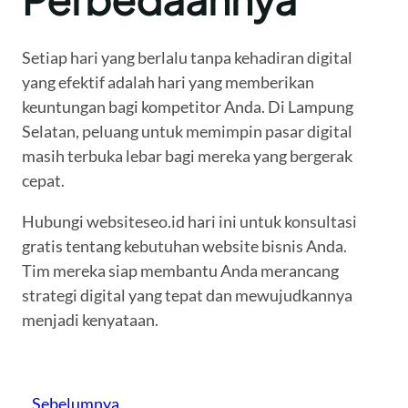
Setiap hari yang berlalu tanpa kehadiran digital
yang efektif adalah hari yang memberikan
keuntungan bagi kompetitor Anda. Di Lampung
Selatan, peluang untuk memimpin pasar digital
masih terbuka lebar bagi mereka yang bergerak
cepat.
Hubungi websiteseo.id hari ini untuk konsultasi
gratis tentang kebutuhan website bisnis Anda.
Tim mereka siap membantu Anda merancang
strategi digital yang tepat dan mewujudkannya
menjadi kenyataan.
Sebelumnya