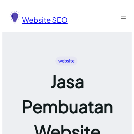
Lewati
ke
Website SEO
konten
website
Jasa
Pembuatan
Website