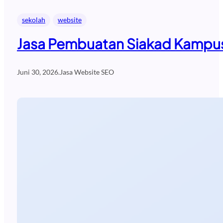
sekolah
website
Jasa Pembuatan Siakad Kampus
Juni 30, 2026
.
Jasa Website SEO