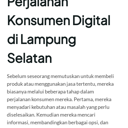
Perjalanan
Konsumen Digital
di Lampung
Selatan
Sebelum seseorang memutuskan untuk membeli
produk atau menggunakan jasa tertentu, mereka
biasanya melalui beberapa tahap dalam
perjalanan konsumen mereka. Pertama, mereka
menyadari kebutuhan atau masalah yang perlu
diselesaikan. Kemudian mereka mencari
informasi, membandingkan berbagai opsi, dan