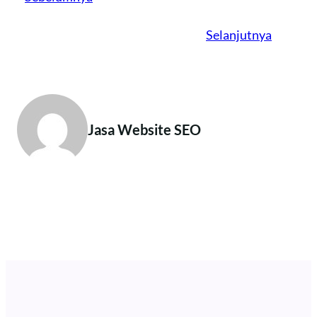
Selanjutnya
Jasa Website SEO