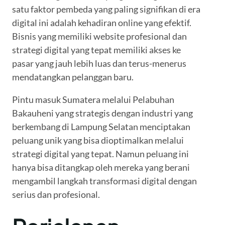
satu faktor pembeda yang paling signifikan di era
digital ini adalah kehadiran online yang efektif.
Bisnis yang memiliki website profesional dan
strategi digital yang tepat memiliki akses ke
pasar yang jauh lebih luas dan terus-menerus
mendatangkan pelanggan baru.
Pintu masuk Sumatera melalui Pelabuhan
Bakauheni yang strategis dengan industri yang
berkembang di Lampung Selatan menciptakan
peluang unik yang bisa dioptimalkan melalui
strategi digital yang tepat. Namun peluang ini
hanya bisa ditangkap oleh mereka yang berani
mengambil langkah transformasi digital dengan
serius dan profesional.